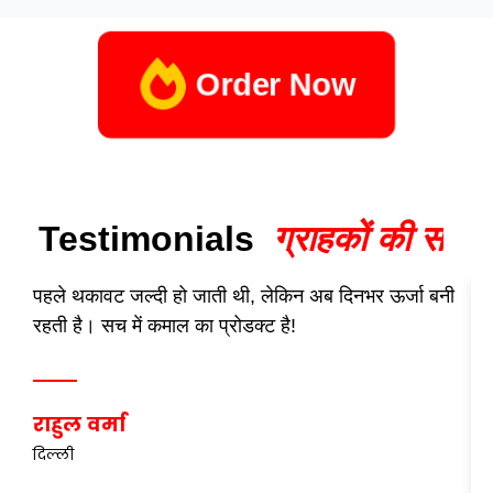
Order Now
Testimonials
ग
र
ह
क
क
स
च
पहले थकावट जल्दी हो जाती थी, लेकिन अब दिनभर ऊर्जा बनी
श
रहती है। सच में कमाल का प्रोडक्ट है!
म
राहुल वर्मा
व
दिल्ली
प