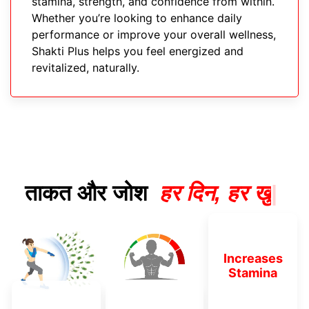
stamina, strength, and confidence from within.
Whether you’re looking to enhance daily
performance or improve your overall wellness,
Shakti Plus helps you feel energized and
revitalized, naturally.
ताकत और जोश
ह
र
द
न
,
ह
र
ख
र
|
Increases
Stamina